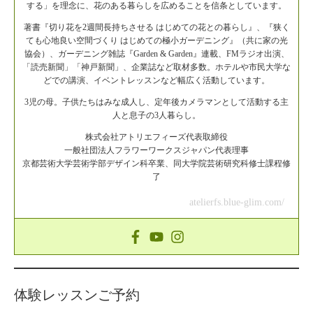
する」を理念に、花のある暮らしを広めることを信条としています。
著書『切り花を2週間長持ちさせる はじめての花との暮らし』、『狭く
ても心地良い空間づくり はじめての極小ガーデニング』（共に家の光
協会）、ガーデニング雑誌『Garden & Garden』連載、FMラジオ出演、
「読売新聞」「神戸新聞」、企業誌など取材多数。ホテルや市民大学な
どでの講演、イベントレッスンなど幅広く活動しています。
3児の母。子供たちはみな成人し、定年後カメラマンとして活動する主
人と息子の3人暮らし。
株式会社アトリエフィーズ代表取締役
一般社団法人フラワーワークスジャパン代表理事
京都芸術大学芸術学部デザイン科卒業、同大学院芸術研究科修士課程修
了
atelierfs.blue-glim.com/
体験レッスンご予約