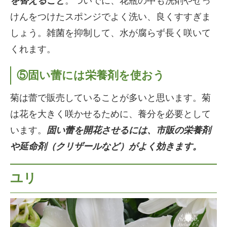
を替えること
。ついでに、花瓶の中も洗剤やせっ
けんをつけたスポンジでよく洗い、良くすすぎま
しょう。雑菌を抑制して、水が腐らず長く咲いて
くれます。
⑤固い蕾には栄養剤を使おう
菊は蕾で販売していることが多いと思います。菊
は花を大きく咲かせるために、養分を必要として
います。
固い蕾を開花させるには、市販の栄養剤
や延命剤（クリザールなど）がよく効きます。
ユリ