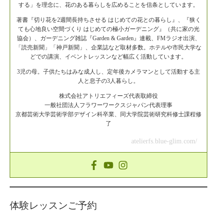
する」を理念に、花のある暮らしを広めることを信条としています。
著書『切り花を2週間長持ちさせる はじめての花との暮らし』、『狭く
ても心地良い空間づくり はじめての極小ガーデニング』（共に家の光
協会）、ガーデニング雑誌『Garden & Garden』連載、FMラジオ出演、
「読売新聞」「神戸新聞」、企業誌など取材多数。ホテルや市民大学な
どでの講演、イベントレッスンなど幅広く活動しています。
3児の母。子供たちはみな成人し、定年後カメラマンとして活動する主
人と息子の3人暮らし。
株式会社アトリエフィーズ代表取締役
一般社団法人フラワーワークスジャパン代表理事
京都芸術大学芸術学部デザイン科卒業、同大学院芸術研究科修士課程修
了
atelierfs.blue-glim.com/
体験レッスンご予約