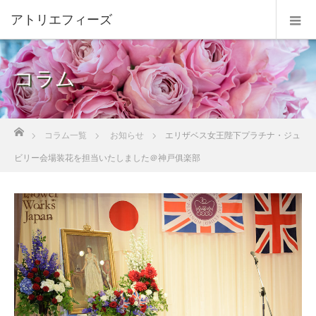
コラム
ホーム
コラム一覧
お知らせ
エリザベス女王陛下プラチナ・ジュ
ビリー会場装花を担当いたしました＠神戸俱楽部