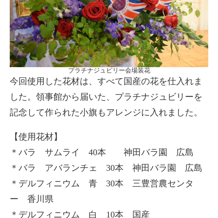
プラチナジュビリー会場装花
今回使用した花材は、すべて国産の花を仕入れま
した。領事館から届いた、プラチナジュビリーを
記念して作られた小旗もアレンジに入れました。
【使用花材】
＊バラ サムライ 40本 神田バラ園 広島
＊バラ アバランチェ 30本 神田バラ園 広島
＊デルフィニウム 青 30本 三豊営農センタ
ー 香川県
＊デルフィニウム 白 10本 国産