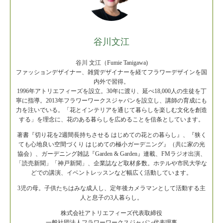
谷川文江
谷川 文江（Fumie Tanigawa)
ファッションデザイナー、雑貨デザイナーを経てフラワーデザインを国
内外で習得。
1996年アトリエフィーズを設立。30年に渡り、延べ18,000人の生徒を丁
寧に指導。2013年フラワーワークスジャパンを設立し、講師の育成にも
力を注いでいる。「花とインテリアを通じて暮らしを楽しむ文化を創造
する」を理念に、花のある暮らしを広めることを信条としています。
著書『切り花を2週間長持ちさせる はじめての花との暮らし』、『狭く
ても心地良い空間づくり はじめての極小ガーデニング』（共に家の光
協会）、ガーデニング雑誌『Garden & Garden』連載、FMラジオ出演、
「読売新聞」「神戸新聞」、企業誌など取材多数。ホテルや市民大学な
どでの講演、イベントレッスンなど幅広く活動しています。
3児の母。子供たちはみな成人し、定年後カメラマンとして活動する主
人と息子の3人暮らし。
株式会社アトリエフィーズ代表取締役
一般社団法人フラワーワークスジャパン代表理事