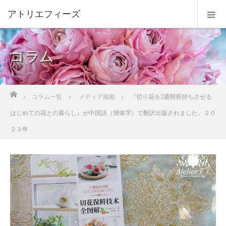
コラム
ホーム
コラム一覧
メディア掲載
『切り花を2週間長持ちさせる
はじめての花との暮らし』が中国語（簡体字）で翻訳出版されました。２０
２３年