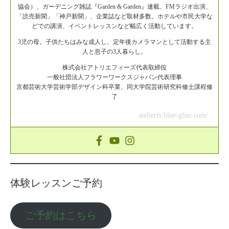
協会）、ガーデニング雑誌『Garden & Garden』連載、FMラジオ出演、
「読売新聞」「神戸新聞」、企業誌など取材多数。ホテルや市民大学な
どでの講演、イベントレッスンなど幅広く活動しています。
3児の母。子供たちはみな成人し、定年後カメラマンとして活動する主
人と息子の3人暮らし。
株式会社アトリエフィーズ代表取締役
一般社団法人フラワーワークスジャパン代表理事
京都芸術大学芸術学部デザイン科卒業、同大学院芸術研究科修士課程修
了
atelierfs.blue-glim.com/
体験レッスンご予約
ご予約はこちら