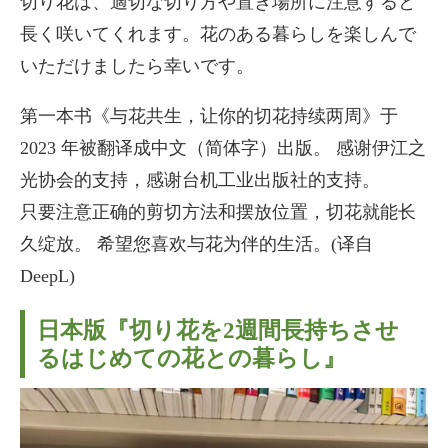
切り花は、適切な切り方や置き場所に注意すると
長く咲いてくれます。花のある暮らしを楽しんで
いただけましたら幸いです。
第一本书《与花共生，让你的切花持续两周》于
2023 年被翻译成中文（简体字）出版。 感谢伊江之
光协会的支持，感谢台机工业出版社的支持。
只要注意正确的剪切方法和摆放位置，切花就能长
久绽放。 希望您喜欢与花为伴的生活。(译自
DeepL)
日本版『切り花を2週間長持ちさせ
るはじめての花との暮らし』