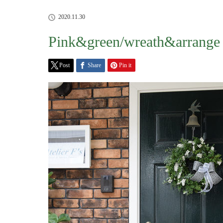
2020.11.30
Pink&green/wreath&arrange
Post
Share
Pin it