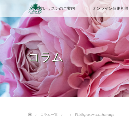
体験レッスンのご案内
オンライン個別相談
コラム
ホーム
コラム一覧
Pink&green/wreath&arrange