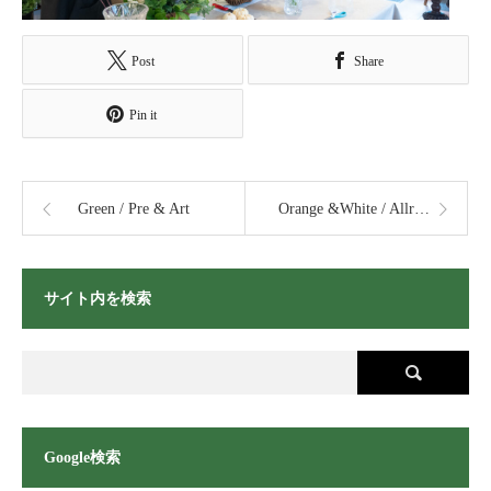
Post
Share
Pin it
Green / Pre & Art
Orange &White / Allround
サイト内を検索
Google検索